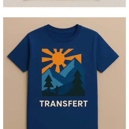

🖨️ Numérique
L’impression numérique est parfaite pour les textiles
clairs, cette technique permet une impression haute
définition aux nuances infinies. Elle garantit un rendu
souple, précis et fidèle à votre visuel, même dans
ses moindres détails.