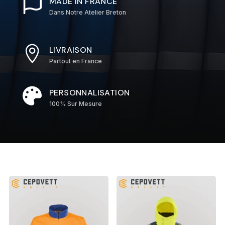

MADE IN FRANCE
Dans Notre Atelier Breton

LIVRAISON
Partout en France

PERSONNALISATION
100% Sur Mesure