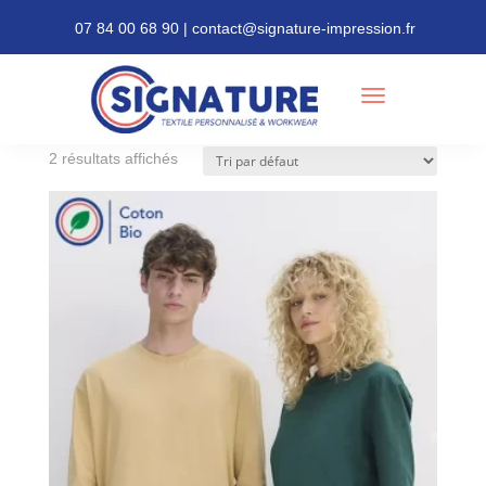
07 84 00 68 90 | contact@signature-impression.fr
Accueil
/ Produits identifiés “Manches Longues”
Manches Longues
2 résultats affichés