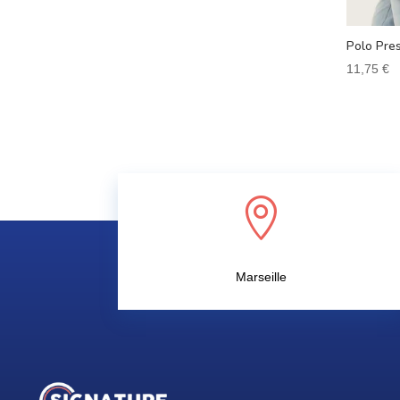
Polo Pres
11,75
€

Marseille