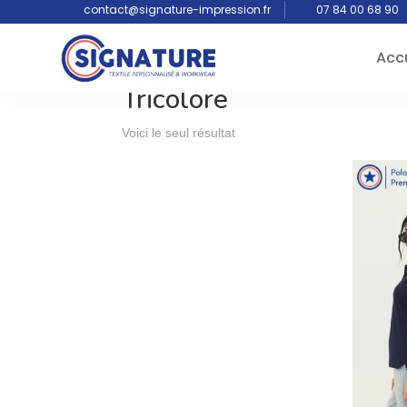
contact@signature-impression.fr
07 84 00 68 90
Accu
Accueil
/ Produits identifiés “Tricolore”
Tricolore
Voici le seul résultat