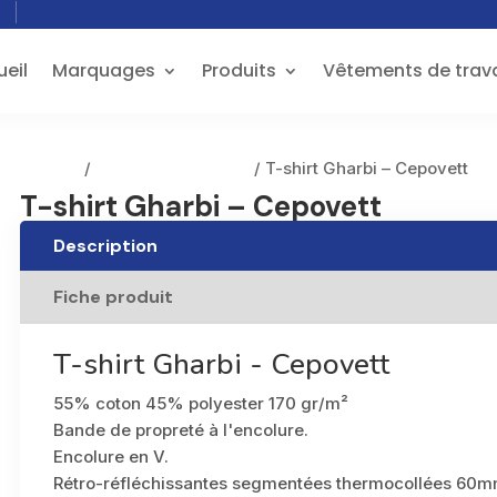
eil
Marquages
Produits
Vêtements de trava
Accueil
/
Vestes et Gilets EPI
/ T-shirt Gharbi – Cepovett
T-shirt Gharbi – Cepovett
Description
Fiche produit
T-shirt Gharbi - Cepovett
55% coton 45% polyester 170 gr/m²
Bande de propreté à l'encolure.
Encolure en V.
Rétro-réfléchissantes segmentées thermocollées 60