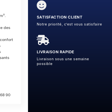

m².
SATISFACTION CLIENT
Notre priorité, c’est vous satisfaire
re des

confort
s
s
LIVRAISON RAPIDE
sants
Livraison sous une semaine
possible
 68 90