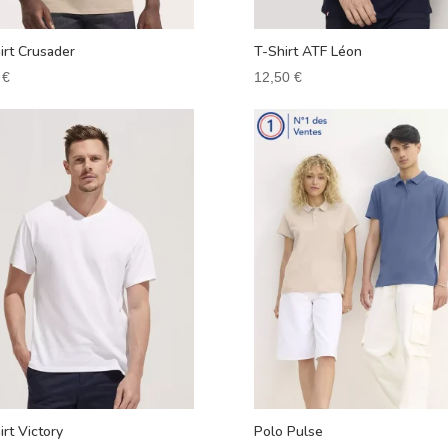
irt Crusader
T-Shirt ATF Léon
0
€
12,50
€
irt Victory
Polo Pulse