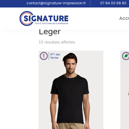
contact@signature-impression.fr
07 84 00 68 90
Accu
Accueil
/ Produits identifiés “Léger”
Léger
10 résultats affichés