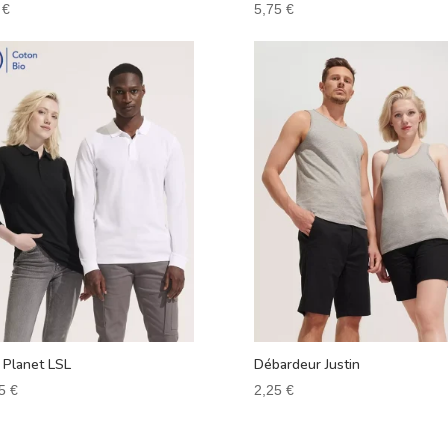
0
€
5,75
€
 Planet LSL
Débardeur Justin
75
€
2,25
€